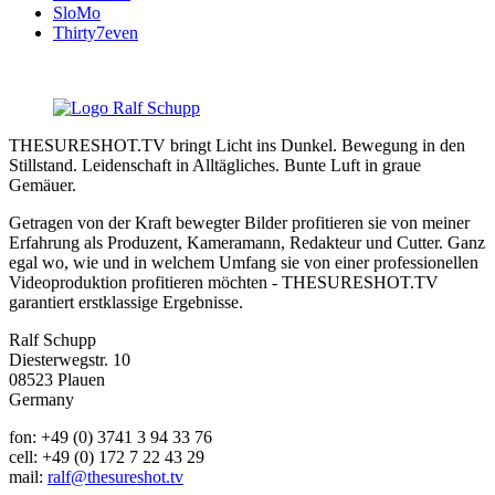
SloMo
Thirty7even
THESURESHOT.TV bringt Licht ins Dunkel. Bewegung in den
Stillstand. Leidenschaft in Alltägliches. Bunte Luft in graue
Gemäuer.
Getragen von der Kraft bewegter Bilder profitieren sie von meiner
Erfahrung als Produzent, Kameramann, Redakteur und Cutter. Ganz
egal wo, wie und in welchem Umfang sie von einer professionellen
Videoproduktion profitieren möchten - THESURESHOT.TV
garantiert erstklassige Ergebnisse.
Ralf Schupp
Diesterwegstr. 10
08523 Plauen
Germany
fon: +49 (0) 3741 3 94 33 76
cell: +49 (0) 172 7 22 43 29
mail:
ralf@thesureshot.tv