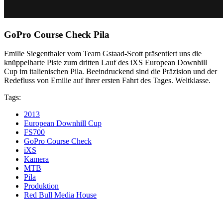
GoPro Course Check Pila
Emilie Siegenthaler vom Team Gstaad-Scott präsentiert uns die
knüppelharte Piste zum dritten Lauf des iXS European Downhill
Cup im italienischen Pila. Beeindruckend sind die Präzision und der
Redefluss von Emilie auf ihrer ersten Fahrt des Tages. Weltklasse.
Tags:
2013
European Downhill Cup
FS700
GoPro Course Check
iXS
Kamera
MTB
Pila
Produktion
Red Bull Media House