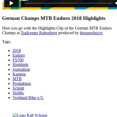
German Champs MTB Enduro 2018 Highlights
Here you go with the Highlights Clip of the German MTB Enduro
Champs at
Trailcenter Rabenberg
produced by
thesureshot.tv
.
Tags:
2018
Enduro
FS700
Highlight
journalism
Kamera
MTB
Produktion
Schnitt
SloMo
Vogtland Bike e.V.