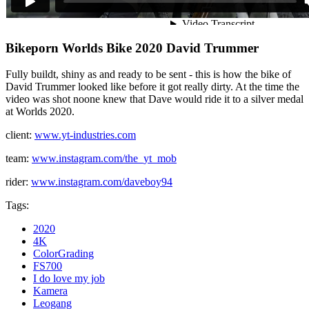
Bikeporn Worlds Bike 2020 David Trummer
Fully buildt, shiny as and ready to be sent - this is how the bike of
David Trummer looked like before it got really dirty. At the time the
video was shot noone knew that Dave would ride it to a silver medal
at Worlds 2020.
client:
www.yt-industries.com
team:
www.instagram.com/the_yt_mob
rider:
www.instagram.com/daveboy94
Tags:
2020
4K
ColorGrading
FS700
I do love my job
Kamera
Leogang