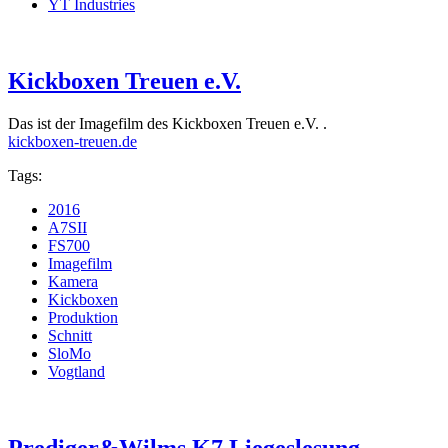
YT Industries
Kickboxen Treuen e.V.
Das ist der Imagefilm des Kickboxen Treuen e.V. .
kickboxen-treuen.de
Tags:
2016
A7SII
FS700
Imagefilm
Kamera
Kickboxen
Produktion
Schnitt
SloMo
Vogtland
Prediger&Wilms K7 Liegeslesung