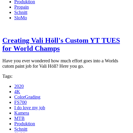
Produktion
Propain
Schnitt
SloMo
Creating Vali Höll's Custom YT TUES
for World Champs
Have you ever wondered how much effort goes into a Worlds
cutom paint job for Vali Höll? Here you go.
Tags:
2020
4K
ColorGrading
FS700
I do love my job
Kamera
MTB
Produktion
Schnitt