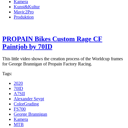
Kamera
Kunst&Kultur
Mavic2Pro
Produktion
PROPAIN Bikes Custom Rage CF
Paintjob by 70ID
This little video shows the creation process of the Worldcup frames
for George Brannigan of Propain Factory Racing.
Tags:
2020
70ID
A7SII
Alexander Seypt
ColorGrading
FS700
George Brannigan
Kamera
MTB