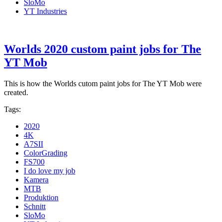
SloMo
YT Industries
Worlds 2020 custom paint jobs for The
YT Mob
This is how the Worlds cutom paint jobs for The YT Mob were
created.
Tags:
2020
4K
A7SII
ColorGrading
FS700
I do love my job
Kamera
MTB
Produktion
Schnitt
SloMo