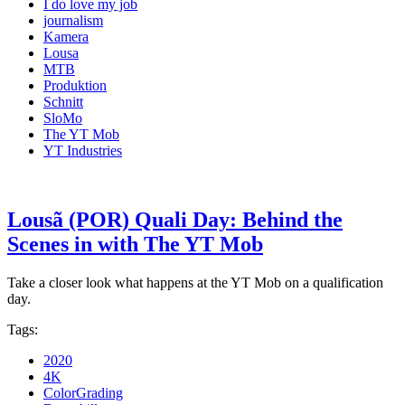
I do love my job
journalism
Kamera
Lousa
MTB
Produktion
Schnitt
SloMo
The YT Mob
YT Industries
Lousã (POR) Quali Day: Behind the
Scenes in with The YT Mob
Take a closer look what happens at the YT Mob on a qualification
day.
Tags:
2020
4K
ColorGrading