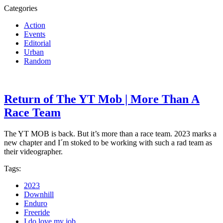
Categories
Action
Events
Editorial
Urban
Random
Return of The YT Mob | More Than A
Race Team
The YT MOB is back. But it’s more than a race team. 2023 marks a
new chapter and I´m stoked to be working with such a rad team as
their
videographer.
Tags:
2023
Downhill
Enduro
Freeride
I do love my job