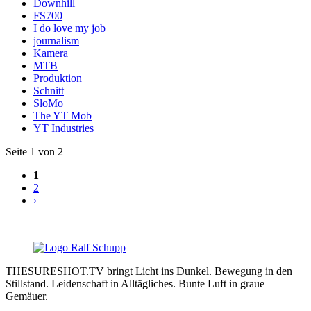
Downhill
FS700
I do love my job
journalism
Kamera
MTB
Produktion
Schnitt
SloMo
The YT Mob
YT Industries
Seite 1 von 2
1
2
›
THESURESHOT.TV bringt Licht ins Dunkel. Bewegung in den
Stillstand. Leidenschaft in Alltägliches. Bunte Luft in graue
Gemäuer.