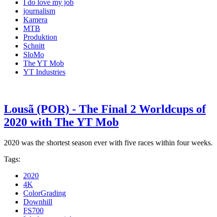
I do love my job
journalism
Kamera
MTB
Produktion
Schnitt
SloMo
The YT Mob
YT Industries
Lousã (POR) - The Final 2 Worldcups of
2020 with The YT Mob
2020 was the shortest season ever with five races within four weeks.
Tags:
2020
4K
ColorGrading
Downhill
FS700