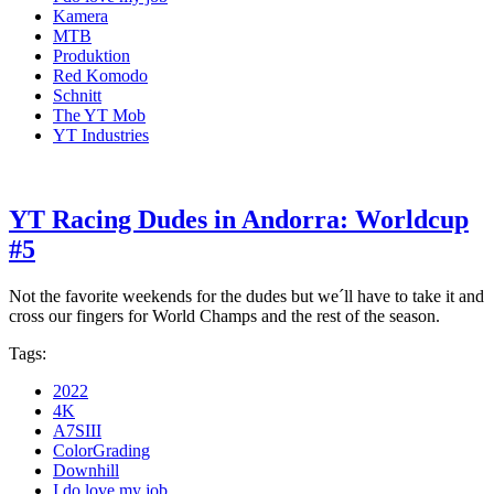
Kamera
MTB
Produktion
Red Komodo
Schnitt
The YT Mob
YT Industries
YT Racing Dudes in Andorra: Worldcup
#5
Not the favorite weekends for the dudes but we´ll have to take it and
cross our fingers for World Champs and the rest of the season.
Tags:
2022
4K
A7SIII
ColorGrading
Downhill
I do love my job